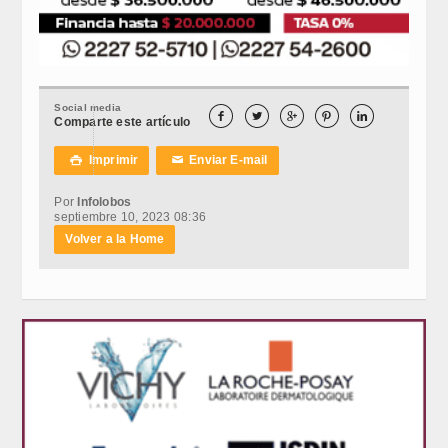
Social media





Comparte este artículo
Imprimir
Enviar E-mail

✉
Por
Infolobos
septiembre 10, 2023 08:36
Volver a la Home