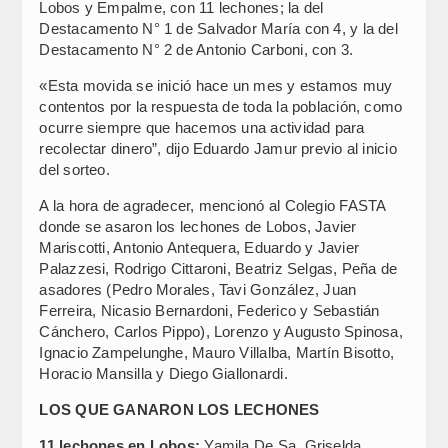
Lobos y Empalme, con 11 lechones; la del
Destacamento N° 1 de Salvador María con 4, y la del
Destacamento N° 2 de Antonio Carboni, con 3.
«Esta movida se inició hace un mes y estamos muy
contentos por la respuesta de toda la población, como
ocurre siempre que hacemos una actividad para
recolectar dinero”, dijo Eduardo Jamur previo al inicio
del sorteo.
A la hora de agradecer, mencionó al Colegio FASTA
donde se asaron los lechones de Lobos, Javier
Mariscotti, Antonio Antequera, Eduardo y Javier
Palazzesi, Rodrigo Cittaroni, Beatriz Selgas, Peña de
asadores (Pedro Morales, Tavi González, Juan
Ferreira, Nicasio Bernardoni, Federico y Sebastián
Cánchero, Carlos Pippo), Lorenzo y Augusto Spinosa,
Ignacio Zampelunghe, Mauro Villalba, Martín Bisotto,
Horacio Mansilla y Diego Giallonardi.
LOS QUE GANARON LOS LECHONES
11 lechones en Lobos:
Yamila De Sa, Griselda