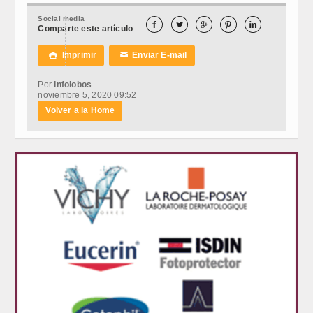
Social media





Comparte este artículo
Imprimir
Enviar E-mail

✉
Por
Infolobos
noviembre 5, 2020 09:52
Volver a la Home