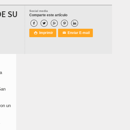
DE SU
Social media
Comparte este artículo





Imprimir
Enviar E-mail

✉
la
San
ron un