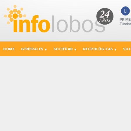

PRIMER
Fundad
HOME
GENERALES
SOCIEDAD
NECROLÓGICAS
SOC
CURIOSIDADES, CONSEJOS Y NOVEDADES