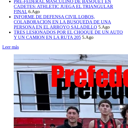
PRE-FEDERAL MASCULINO DE BASQUET EN
CADETES: ATHLETIC JUEGA EL TRIANGULAR
FINAL
6.Ago
INFORME DE DEFENSA CIVIL LOBOS,
COLABORACION EN LA BUSQUEDA DE UNA
PERSONA EN EL ARROYO SALADILLO
5.Ago
TRES LESIONADOS POR EL CHOQUE DE UN AUTO
Y UN CAMION EN LA RUTA 205
5.Ago
Leer más