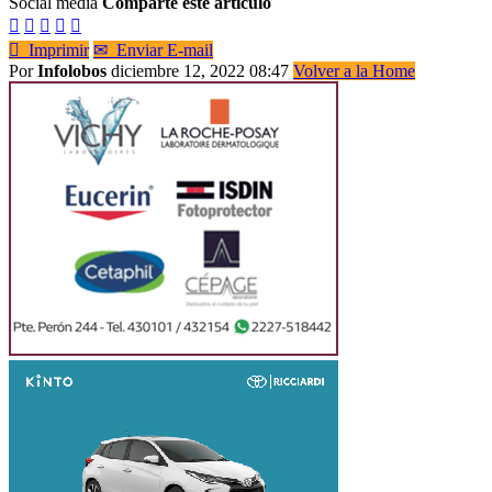
Social media
Comparte este artículo






Imprimir
✉
Enviar E-mail
Por
Infolobos
diciembre 12, 2022 08:47
Volver a la Home