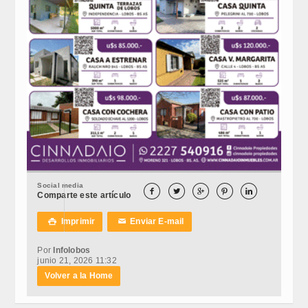
Social media





Comparte este artículo
Imprimir
Enviar E-mail

✉
Por
Infolobos
junio 21, 2026 11:32
Volver a la Home