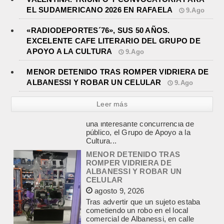
EL SUDAMERICANO 2026 EN RAFAELA
9.Ago
«RADIODEPORTES´76», SUS 50 AÑOS.
EXCELENTE CAFE LITERARIO DEL GRUPO DE
APOYO A LA CULTURA
9.Ago
MENOR DETENIDO TRAS ROMPER VIDRIERA DE
ALBANESSI Y ROBAR UN CELULAR
9.Ago
Leer más
MENOR DETENIDO TRAS
ROMPER VIDRIERA DE
ALBANESSI Y ROBAR UN
CELULAR
agosto 9, 2026
Tras advertir que un sujeto estaba
cometiendo un robo en el local
comercial de Albanessi, en calle
Rivadavia y Salgado,...
FALLECIO UN JOVEN DE 24 AÑOS
TRAS DESPISTARSE CON SU