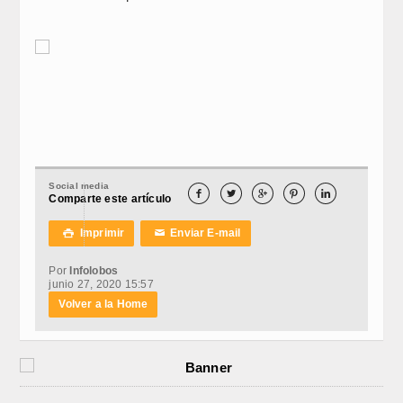
Social media





Comparte este artículo
Imprimir
Enviar E-mail

✉
Por
Infolobos
junio 27, 2020 15:57
Volver a la Home