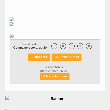
Social media





Comparte este artículo

Imprimir
✉
Enviar E-mail
Por
Infolobos
junio 2, 2026 16:46
Volver a la Home