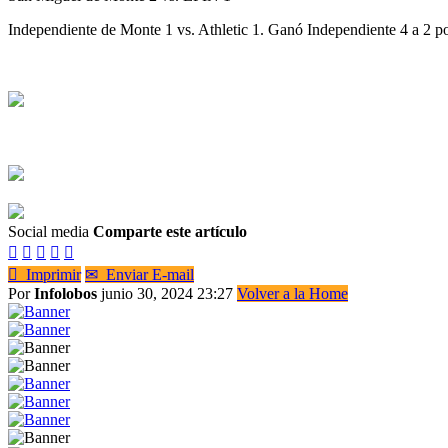
Independiente de Monte 1 vs. Athletic 1. Ganó Independiente 4 a 2 p
Social media
Comparte este artículo






Imprimir
✉
Enviar E-mail
Por
Infolobos
junio 30, 2024 23:27
Volver a la Home