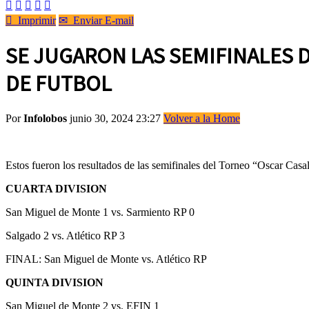






Imprimir
✉
Enviar E-mail
SE JUGARON LAS SEMIFINALES D
DE FUTBOL
Por
Infolobos
junio 30, 2024 23:27
Volver a la Home
Estos fueron los resultados de las semifinales del Torneo “Oscar Casal
CUARTA DIVISION
San Miguel de Monte 1 vs. Sarmiento RP 0
Salgado 2 vs. Atlético RP 3
FINAL: San Miguel de Monte vs. Atlético RP
QUINTA DIVISION
San Miguel de Monte 2 vs. EFIN 1