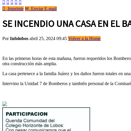






Imprimir
✉
Enviar E-mail
SE INCENDIO UNA CASA EN EL B
Por
Infolobos
abril 25, 2024 09:45
Volver a la Home
En las primeras horas de esta mañana, fueron requeridos los Bombero
otra construcción más amplia.
La casa pertenece a la familia Juárez y los daños fueron totales en una
Intervino la Unidad 7 de Bomberos y también personal de la Comisa