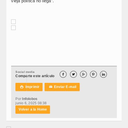
vieja política no llega”.
Social media





Comparte este artículo
Imprimir
Enviar E-mail

✉
Por
Infolobos
junio 6, 2025 08:38
Volver a la Home