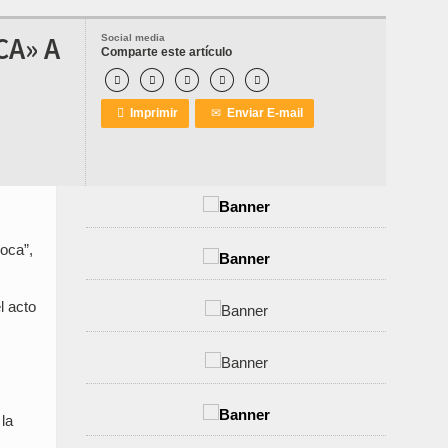
CA» A
Social media
Comparte este artículo






Imprimir
✉
Enviar E-mail
oca”,
l acto
 la