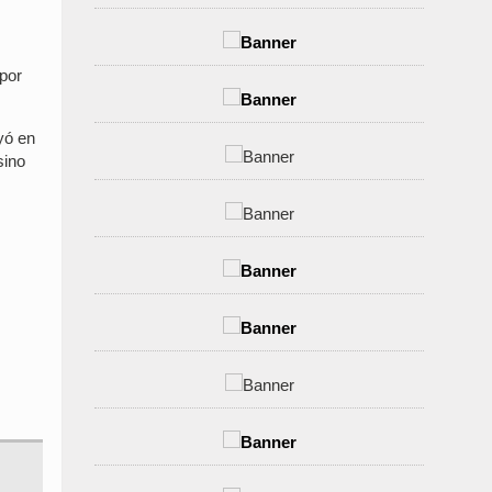
 por
yó en
sino