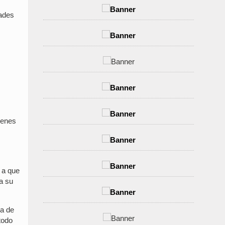
tades
ienes
,
 a que
a su
ta de
todo