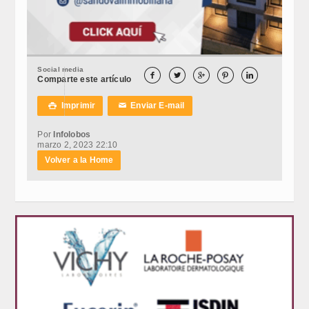
Social media





Comparte este artículo
Imprimir
Enviar E-mail

✉
Por
Infolobos
marzo 2, 2023 22:10
Volver a la Home