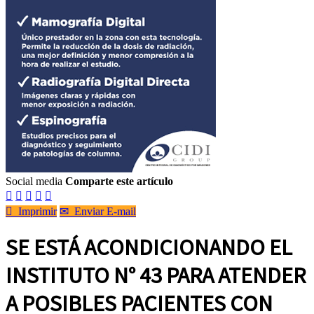
Social media
Comparte este artículo






Imprimir
✉
Enviar E-mail
SE ESTÁ ACONDICIONANDO EL
INSTITUTO N° 43 PARA ATENDER
A POSIBLES PACIENTES CON