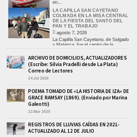
COLMADA EN LA MISA CENTRAL
DE LA FIESTA DEL SANTO DEL
PAN Y EL TRABAJO
agosto 7, 2026
La Capilla San Cayetano, de Salgado
y Matanza, fue el centro de la
celebración de la fiesta del santo del...
CON MAS DE 100 SORTEOS Y
5.000 JUGUETES DE REPARTO, SE
VIENE LA GRAN FIESTA DEL DIA
ARCHIVO DE DOMICILIOS, ACTUALIZADORES
DEL NIÑO «PADRE LUIS
(Escribe: Silvia Pradelli desde La Plata)
TROIANO»
Correo de Lectores
agosto 8, 2026
24.Jul 2020
La Asociación Fiesta del Día del Niño
“Padre Luis Troiano” brindó a la
prensa los detalles del gran festejo
POEMA TOMADO DE «LA HISTORIA DE IZA» DE
del...
GRACE RAMSAY (1869). (Enviado por Marina
POLICIALES DE EMPALME.
Galeotti)
APREHENDIERON A UN HOMBRE
22.Mar 2020
Y UNA MUJER POR
COMERCIALIZAR DROGAS
REGISTROS DE LLUVIAS CAÍDAS EN 2021-
agosto 8, 2026
ACTUALIZADO AL 12 DE JULIO
En la noche del viernes, en calle