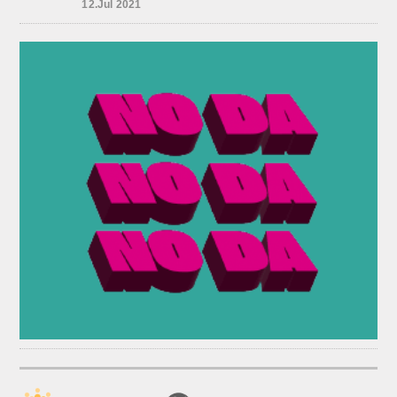
Independencia entre San Patricio y
12.Jul 2021
Rivadavia de Empalme, personal de
la Comisaría Segunda...