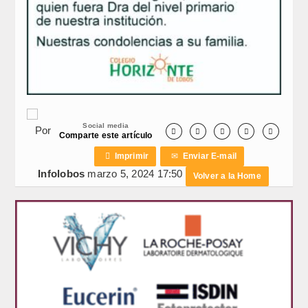
Social media
Por





Comparte este artículo

Imprimir
✉
Enviar E-mail
Infolobos
marzo 5, 2024 17:50
Volver a la Home