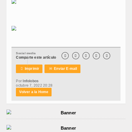
Social media





Comparte este artículo

Imprimir
✉
Enviar E-mail
Por
Infolobos
octubre 7, 2022 20:28
Volver a la Home