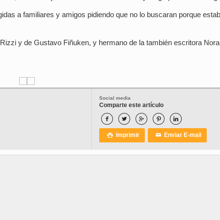
gidas a familiares y amigos pidiendo que no lo buscaran porque esta
ta Rizzi y de Gustavo Fiñuken, y hermano de la también escritora Nora
Social media
Comparte este artículo





Imprimir
Enviar E-mail

✉