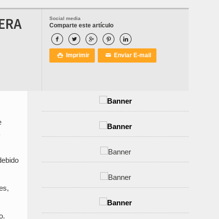
 ERA
Social media
Comparte este artículo





Imprimir
Enviar E-mail

✉
e
debido
es,
o.