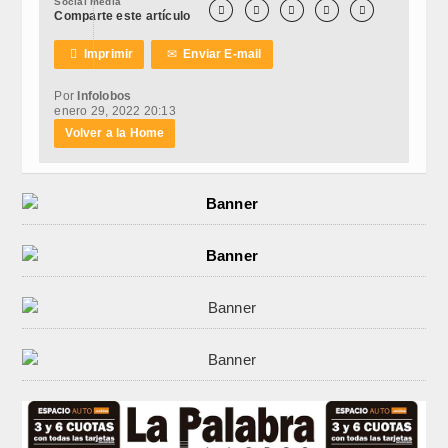
Social media





Comparte este artículo

Imprimir
✉
Enviar E-mail
Por
Infolobos
enero 29, 2022 20:13
Volver a la Home