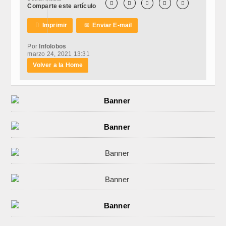





Comparte este artículo

Imprimir
✉
Enviar E-mail
Por
Infolobos
marzo 24, 2021 13:31
Volver a la Home