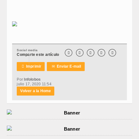
Social media





Comparte este artículo

Imprimir
✉
Enviar E-mail
Por
Infolobos
julio 17, 2020 11:54
Volver a la Home