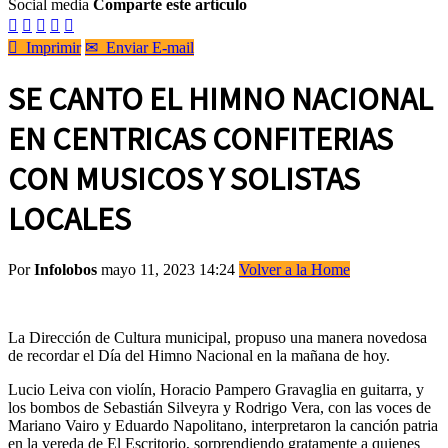
Social media
Comparte este artículo






Imprimir
✉
Enviar E-mail
SE CANTO EL HIMNO NACIONAL
EN CENTRICAS CONFITERIAS
CON MUSICOS Y SOLISTAS
LOCALES
Por
Infolobos
mayo 11, 2023 14:24
Volver a la Home
La Dirección de Cultura municipal, propuso una manera novedosa
de recordar el Día del Himno Nacional en la mañana de hoy.
Lucio Leiva con violín, Horacio Pampero Gravaglia en guitarra, y
los bombos de Sebastián Silveyra y Rodrigo Vera, con las voces de
Mariano Vairo y Eduardo Napolitano, interpretaron la canción patria
en la vereda de El Escritorio, sorprendiendo gratamente a quienes