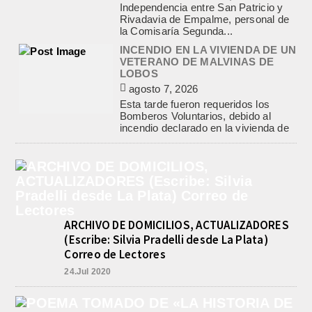
Independencia entre San Patricio y
Rivadavia de Empalme, personal de
la Comisaría Segunda...
INCENDIO EN LA VIVIENDA DE UN
VETERANO DE MALVINAS DE
LOBOS
agosto 7, 2026
Esta tarde fueron requeridos los
Bomberos Voluntarios, debido al
incendio declarado en la vivienda de
calle Manuel Caminos 1.200,
propiedad...
ENCONTRARON EL CUERPO DEL
PESCADOR DESAPARECIDO EN
EL ARROYO SALADILLO
agosto 7, 2026
ARCHIVO DE DOMICILIOS, ACTUALIZADORES
Un helicóptero que participaba de la
búsqueda, encontró hoy el cuerpo sin
(Escribe: Silvia Pradelli desde La Plata)
vida de la persona que se buscaba
Correo de Lectores
en...
24.Jul 2020
BASQUET, CADETES. ATHLETIC
JUEGA EL FEDERAL TRAS UN
TRIUNFO NOTABLE ANTE