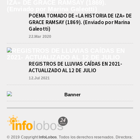
GIMNASIA
agosto 8, 2026
POEMA TOMADO DE «LA HISTORIA DE IZA» DE
El equipo de Cadetes de Básquet de
Athletic, se metió entre los mejores 4
GRACE RAMSAY (1869). (Enviado por Marina
de la FEBAMBA y disputa el...
Galeotti)
22.Mar 2020
REGISTROS DE LLUVIAS CAÍDAS EN 2021-
ACTUALIZADO AL 12 DE JULIO
12.Jul 2021
© 2019 Copyright
InfoLobos
. Todos los derechos reservados. Directora: