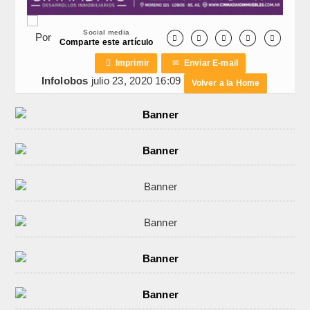
Social media
Por





Comparte este artículo

Imprimir
✉
Enviar E-mail
Infolobos
julio 23, 2020 16:09
Volver a la Home