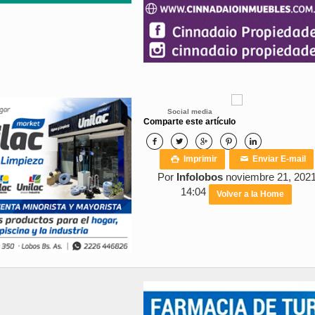
Social media
Comparte este artículo





Imprimir
Enviar E-mail

✉
Por
Infolobos
noviembre 21, 202
14:04
Volver a la Home