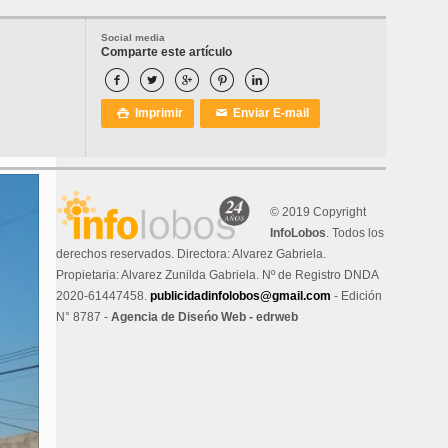
Social media
Comparte este artículo





Imprimir
Enviar E-mail

✉
© 2019 Copyright
InfoLobos
. Todos los
derechos reservados. Directora: Alvarez Gabriela.
Propietaria: Alvarez Zunilda Gabriela. Nº de Registro DNDA
2020-61447458.
publicidadinfolobos@gmail.com
- Edición
N° 8787 -
Agencia de Diseńo Web - edrweb