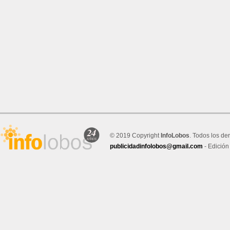
© 2019 Copyright
InfoLobos
. Todos los de
publicidadinfolobos@gmail.com
- Edición