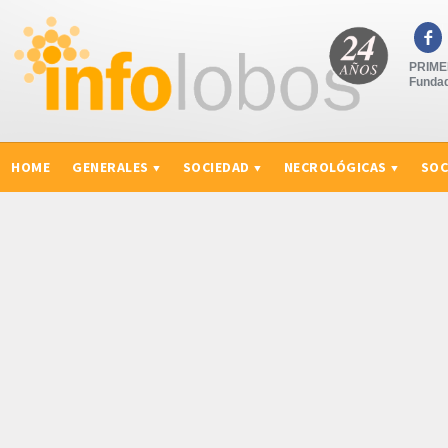

PRIMER
Fundad
HOME
GENERALES
SOCIEDAD
NECROLÓGICAS
SOC
CURIOSIDADES, CONSEJOS Y NOVEDADES