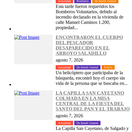
Actualidad
Bomberos
De Interés General
Esta tarde fueron requeridos los
Bomberos Voluntarios, debido al
incendio declarado en la vivienda de
calle Manuel Caminos 1.200,
propiedad...
ENCONTRARON EL CUERPO
DEL PESCADOR
DESAPARECIDO EN EL
ARROYO SALADILLO
agosto 7, 2026
Actualidad
De Interés General
Policía
Un helicóptero que participaba de la
búsqueda, encontró hoy el cuerpo sin
vida de la persona que se buscaba en...
LA CAPILLA SAN CAYETANO
COLMADA EN LA MISA
CENTRAL DE LA FIESTA DEL
SANTO DEL PAN Y EL TRABAJO
agosto 7, 2026
Actualidad
De Interés General
La Capilla San Cayetano, de Salgado y