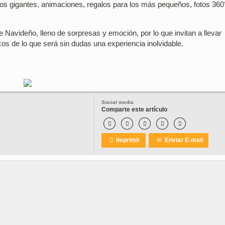
s gigantes, animaciones, regalos para los más pequeños, fotos 360°
e Navideño, lleno de sorpresas y emoción, por lo que invitan a llevar
cos de lo que será sin dudas una experiencia inolvidable.
Social media
Comparte este artículo






Imprimir
✉
Enviar E-mail