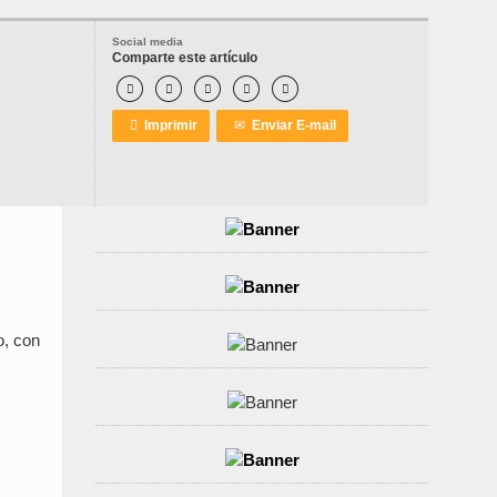
Social media
Comparte este artículo






Imprimir
✉
Enviar E-mail
o, con