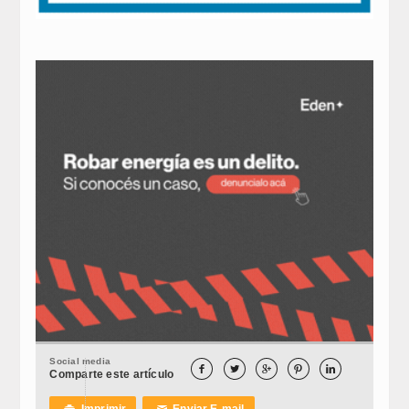
Social media





Comparte este artículo
Imprimir
Enviar E-mail

✉