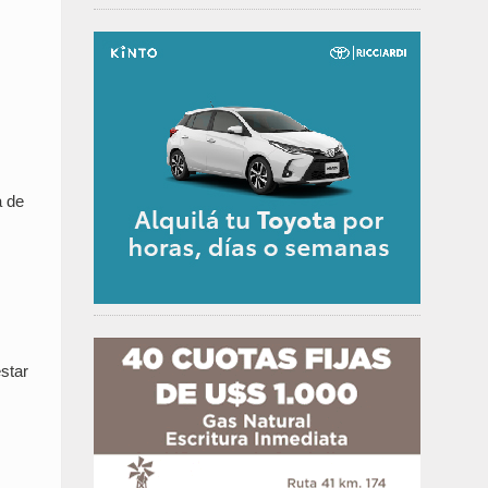
a de
star