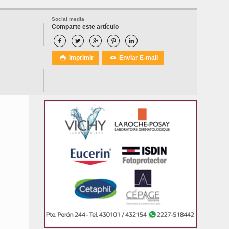
Social media
Comparte este artículo





Imprimir
Enviar E-mail

✉