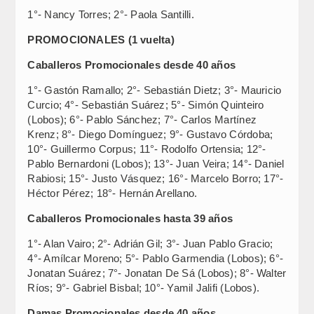
1°- Nancy Torres; 2°- Paola Santilli.
PROMOCIONALES (1 vuelta)
Caballeros Promocionales desde 40 años
1°- Gastón Ramallo; 2°- Sebastián Dietz; 3°- Mauricio
Curcio; 4°- Sebastián Suárez; 5°- Simón Quinteiro
(Lobos); 6°- Pablo Sánchez; 7°- Carlos Martínez
Krenz; 8°- Diego Domínguez; 9°- Gustavo Córdoba;
10°- Guillermo Corpus; 11°- Rodolfo Ortensia; 12°-
Pablo Bernardoni (Lobos); 13°- Juan Veira; 14°- Daniel
Rabiosi; 15°- Justo Vásquez; 16°- Marcelo Borro; 17°-
Héctor Pérez; 18°- Hernán Arellano.
Caballeros Promocionales hasta 39 años
1°- Alan Vairo; 2°- Adrián Gil; 3°- Juan Pablo Gracio;
4°- Amílcar Moreno; 5°- Pablo Garmendia (Lobos); 6°-
Jonatan Suárez; 7°- Jonatan De Sá (Lobos); 8°- Walter
Ríos; 9°- Gabriel Bisbal; 10°- Yamil Jalifi (Lobos).
Damas Promocionales desde 40 años