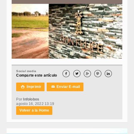
Social media





Comparte este artículo
Imprimir
Enviar E-mail

✉
Por
Infolobos
agosto 16, 2022 13:19
Volver a la Home