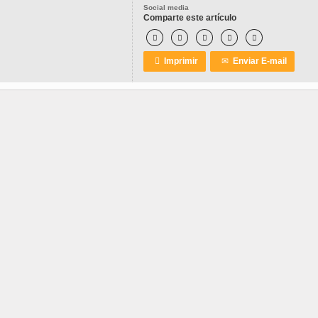
Social media
Comparte este artículo






Imprimir
✉
Enviar E-mail