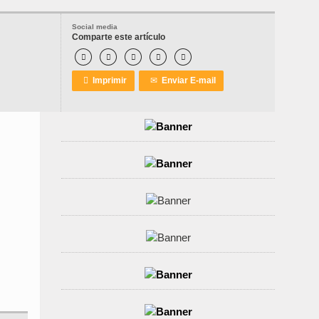
Social media
Comparte este artículo






Imprimir
✉
Enviar E-mail