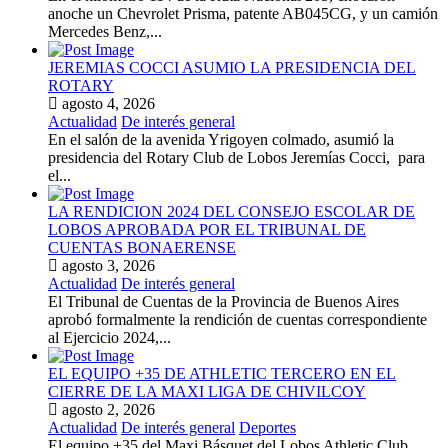
anoche un Chevrolet Prisma, patente AB045CG, y un camión
Mercedes Benz,...
JEREMIAS COCCI ASUMIO LA PRESIDENCIA DEL
ROTARY
agosto 4, 2026
Actualidad
De interés general
En el salón de la avenida Yrigoyen colmado, asumió la
presidencia del Rotary Club de Lobos Jeremías Cocci, para
el...
LA RENDICION 2024 DEL CONSEJO ESCOLAR DE
LOBOS APROBADA POR EL TRIBUNAL DE
CUENTAS BONAERENSE
agosto 3, 2026
Actualidad
De interés general
El Tribunal de Cuentas de la Provincia de Buenos Aires
aprobó formalmente la rendición de cuentas correspondiente
al Ejercicio 2024,...
EL EQUIPO +35 DE ATHLETIC TERCERO EN EL
CIERRE DE LA MAXI LIGA DE CHIVILCOY
agosto 2, 2026
Actualidad
De interés general
Deportes
El equipo +35 del Maxi Básquet del Lobos Athletic Club,