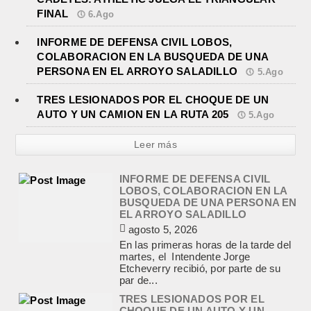
FINAL
6.Ago
INFORME DE DEFENSA CIVIL LOBOS,
COLABORACION EN LA BUSQUEDA DE UNA
PERSONA EN EL ARROYO SALADILLO
5.Ago
INFORME DE DEFENSA CIVIL
LOBOS, COLABORACION EN LA
BUSQUEDA DE UNA PERSONA EN
TRES LESIONADOS POR EL CHOQUE DE UN
EL ARROYO SALADILLO
AUTO Y UN CAMION EN LA RUTA 205
5.Ago
agosto 5, 2026
En las primeras horas de la tarde del
Leer más
martes, el Intendente Jorge
Etcheverry recibió, por parte de su
par de...
TRES LESIONADOS POR EL
CHOQUE DE UN AUTO Y UN
CAMION EN LA RUTA 205
agosto 5, 2026
En el kilómetro 114 de la Ruta
Nacional 205, chocaron anoche un
Chevrolet Prisma, patente AB045CG,
y un camión Mercedes Benz,...
JEREMIAS COCCI ASUMIO LA