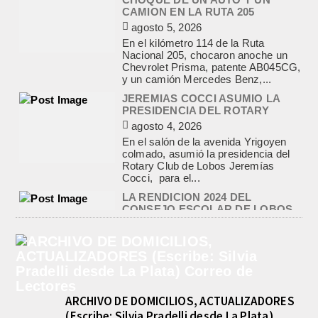
PRESIDENCIA DEL ROTARY
agosto 4, 2026
En el salón de la avenida Yrigoyen
colmado, asumió la presidencia del
Rotary Club de Lobos Jeremías
Cocci, para el...
LA RENDICION 2024 DEL
CONSEJO ESCOLAR DE LOBOS
APROBADA POR EL TRIBUNAL
DE CUENTAS BONAERENSE
agosto 3, 2026
El Tribunal de Cuentas de la Provincia
de Buenos Aires aprobó formalmente
la rendición de cuentas
correspondiente al Ejercicio 2024,...
PRE-FEDERAL MASCULINO DE
BASQUET EN CADETES:
ATHLETIC JUEGA EL
TRIANGULAR FINAL
agosto 6, 2026
Por el torneo Pre-federal de Básquet,
el equipo de Cadetes de Athletic, logró
ARCHIVO DE DOMICILIOS, ACTUALIZADORES
un resonante triunfo ante Morón, y
(Escribe: Silvia Pradelli desde La Plata)