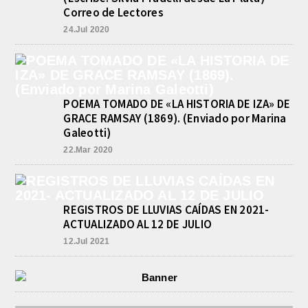
se...
Correo de Lectores
INFORME DE DEFENSA CIVIL
LOBOS, COLABORACION EN LA
24.Jul 2020
BUSQUEDA DE UNA PERSONA EN
EL ARROYO SALADILLO
agosto 5, 2026
En las primeras horas de la tarde del
martes, el Intendente Jorge
POEMA TOMADO DE «LA HISTORIA DE IZA» DE
Etcheverry recibió, por parte de su
GRACE RAMSAY (1869). (Enviado por Marina
par de...
Galeotti)
22.Mar 2020
REGISTROS DE LLUVIAS CAÍDAS EN 2021-
ACTUALIZADO AL 12 DE JULIO
12.Jul 2021