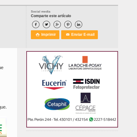
Social media
Comparte este artículo





Imprimir
Enviar E-mail

✉
ue
que.