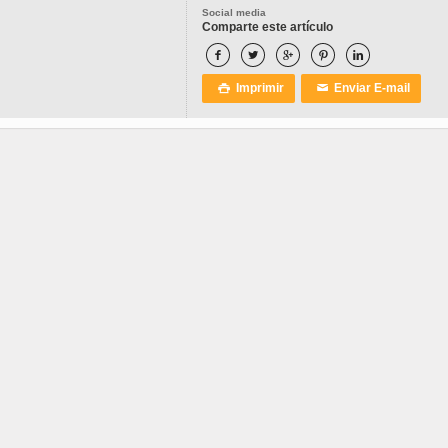
Social media
Comparte este artículo





Imprimir
Enviar E-mail

✉