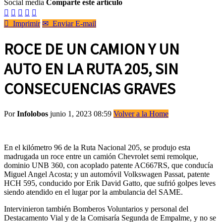
Social media
Comparte este artículo






Imprimir
✉
Enviar E-mail
ROCE DE UN CAMION Y UN
AUTO EN LA RUTA 205, SIN
CONSECUENCIAS GRAVES
Por
Infolobos
junio 1, 2023 08:59
Volver a la Home
En el kilómetro 96 de la Ruta Nacional 205, se produjo esta
madrugada un roce entre un camión Chevrolet semi remolque,
dominio UNB 360, con acoplado patente AC667RS, que conducía
Miguel Angel Acosta; y un automóvil Volkswagen Passat, patente
HCH 595, conducido por Erik David Gatto, que sufrió golpes leves
siendo atendido en el lugar por la ambulancia del SAME.
Intervinieron también Bomberos Voluntarios y personal del
Destacamento Vial y de la Comisaría Segunda de Empalme, y no se