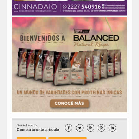
Social media





Comparte este artículo