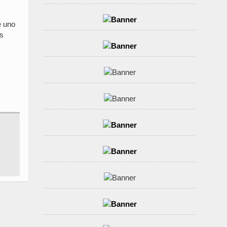
e uno
ís