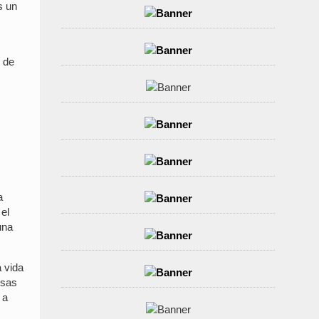
s un
o de
a
el
una
 vida
osas
 a