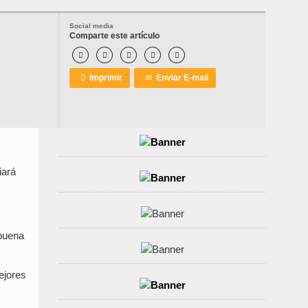
Social media
Comparte este artículo






Imprimir
✉
Enviar E-mail
iará
 buena
ejores