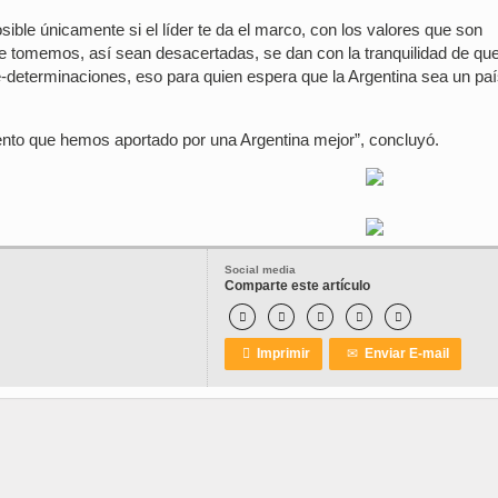
sible únicamente si el líder te da el marco, con los valores que son
ue tomemos, así sean desacertadas, se dan con la tranquilidad de qu
re-determinaciones, eso para quien espera que la Argentina sea un pa
iento que hemos aportado por una Argentina mejor”, concluyó.
Social media
Comparte este artículo






Imprimir
✉
Enviar E-mail