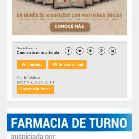
Social media





Comparte este artículo
Imprimir
Enviar E-mail

✉
Por
Infolobos
agosto 5, 2024 16:13
Volver a la Home