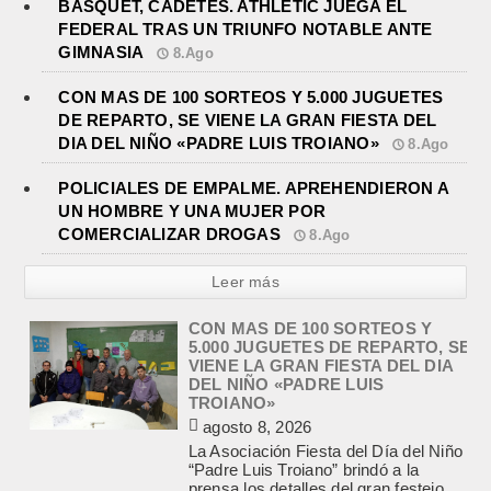
BASQUET, CADETES. ATHLETIC JUEGA EL
FEDERAL TRAS UN TRIUNFO NOTABLE ANTE
GIMNASIA
8.Ago
CON MAS DE 100 SORTEOS Y 5.000 JUGUETES
DE REPARTO, SE VIENE LA GRAN FIESTA DEL
DIA DEL NIÑO «PADRE LUIS TROIANO»
8.Ago
POLICIALES DE EMPALME. APREHENDIERON A
UN HOMBRE Y UNA MUJER POR
COMERCIALIZAR DROGAS
8.Ago
Leer más
POLICIALES DE EMPALME.
APREHENDIERON A UN HOMBRE
Y UNA MUJER POR
COMERCIALIZAR DROGAS
agosto 8, 2026
En la noche del viernes, en calle
Independencia entre San Patricio y
Rivadavia de Empalme, personal de