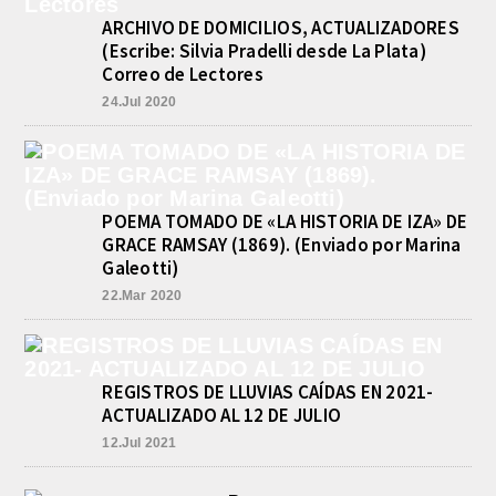
El equipo de Cadetes de Básquet de
ARCHIVO DE DOMICILIOS, ACTUALIZADORES
Athletic, se metió entre los mejores 4
de la FEBAMBA y disputa el...
(Escribe: Silvia Pradelli desde La Plata)
Correo de Lectores
CON MAS DE 100 SORTEOS Y
5.000 JUGUETES DE REPARTO, SE
24.Jul 2020
VIENE LA GRAN FIESTA DEL DIA
DEL NIÑO «PADRE LUIS
TROIANO»
agosto 8, 2026
La Asociación Fiesta del Día del Niño
POEMA TOMADO DE «LA HISTORIA DE IZA» DE
“Padre Luis Troiano” brindó a la
prensa los detalles del gran festejo
GRACE RAMSAY (1869). (Enviado por Marina
del...
Galeotti)
22.Mar 2020
REGISTROS DE LLUVIAS CAÍDAS EN 2021-
ACTUALIZADO AL 12 DE JULIO
12.Jul 2021