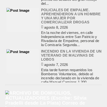
la Comisaría Segunda...
INCENDIO EN LA VIVIENDA DE UN
VETERANO DE MALVINAS DE
LOBOS
agosto 7, 2026
Esta tarde fueron requeridos los
Bomberos Voluntarios, debido al
incendio declarado en la vivienda de
calle Manuel Caminos 1.200,
propiedad...
ENCONTRARON EL CUERPO DEL
PESCADOR DESAPARECIDO EN
EL ARROYO SALADILLO
agosto 7, 2026
Un helicóptero que participaba de la
búsqueda, encontró hoy el cuerpo sin
vida de la persona que se buscaba
en...
BASQUET, CADETES. ATHLETIC
JUEGA EL FEDERAL TRAS UN
TRIUNFO NOTABLE ANTE
GIMNASIA
agosto 8, 2026