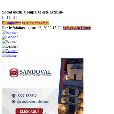
Social media
Comparte este artículo






Imprimir
✉
Enviar E-mail
Por
Infolobos
agosto 12, 2022 15:23
Volver a la Home