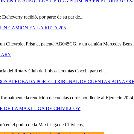
ION EN LA BUSQUEDA DE UNA PERSONA EN EL ARROYO S
 Etcheverry recibió, por parte de su par de...
UN CAMION EN LA RUTA 205
e un Chevrolet Prisma, patente AB045CG, y un camión Mercedes Benz,.
TARY
cia del Rotary Club de Lobos Jeremías Cocci, para el...
OBOS APROBADA POR EL TRIBUNAL DE CUENTAS BONAER
formalmente la rendición de cuentas correspondiente al Ejercicio 2024,
RE DE LA MAXI LIGA DE CHIVILCOY
ó en el podio de la Maxi Liga de Chivilcoy,...