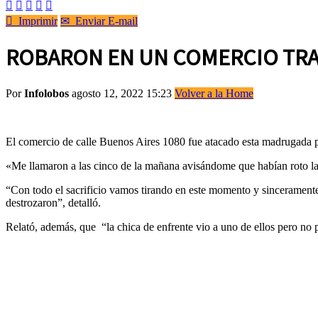






Imprimir
✉
Enviar E-mail
ROBARON EN UN COMERCIO TRAS
Por
Infolobos
agosto 12, 2022 15:23
Volver a la Home
El comercio de calle Buenos Aires 1080 fue atacado esta madrugada po
«Me llamaron a las cinco de la mañana avisándome que habían roto la v
“Con todo el sacrificio vamos tirando en este momento y sinceramen
destrozaron”, detalló.
Relató, además, que “la chica de enfrente vio a uno de ellos pero no p