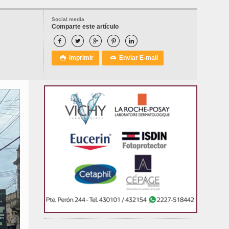
Social media
Comparte este artículo





Imprimir
Enviar E-mail

✉