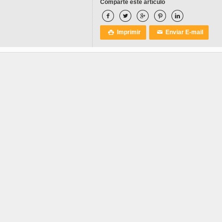
Comparte este artículo





Imprimir
Enviar E-mail

✉