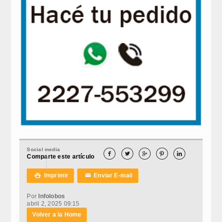
Social media





Comparte este artículo
Imprimir
Enviar E-mail

✉
Por
Infolobos
abril 2, 2025 09:15
Volver a la Home