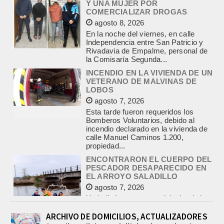
En la noche del viernes, en calle
Independencia entre San Patricio y
Rivadavia de Empalme, personal de
la Comisaría Segunda...
INCENDIO EN LA VIVIENDA DE UN
VETERANO DE MALVINAS DE
LOBOS
agosto 7, 2026
Esta tarde fueron requeridos los
Bomberos Voluntarios, debido al
incendio declarado en la vivienda de
calle Manuel Caminos 1.200,
propiedad...
ENCONTRARON EL CUERPO DEL
PESCADOR DESAPARECIDO EN
EL ARROYO SALADILLO
agosto 7, 2026
Un helicóptero que participaba de la
búsqueda, encontró hoy el cuerpo sin
vida de la persona que se buscaba
en...
BASQUET, CADETES. ATHLETIC
JUEGA EL FEDERAL TRAS UN
ARCHIVO DE DOMICILIOS, ACTUALIZADORES
TRIUNFO NOTABLE ANTE