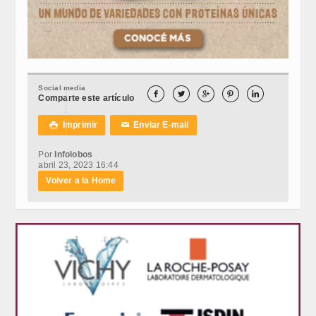
Social media





Comparte este artículo
Imprimir
Enviar E-mail

✉
Por
Infolobos
abril 23, 2023 16:44
Volver a la Home