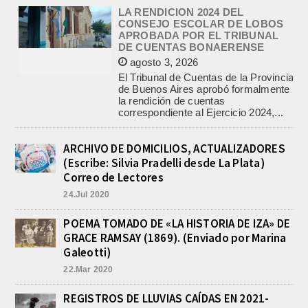
APROBADA POR EL TRIBUNAL
DE CUENTAS BONAERENSE
agosto 3, 2026
El Tribunal de Cuentas de la Provincia
de Buenos Aires aprobó formalmente
la rendición de cuentas
correspondiente al Ejercicio 2024,...
PRE-FEDERAL MASCULINO DE
BASQUET EN CADETES:
ATHLETIC JUEGA EL
TRIANGULAR FINAL
ARCHIVO DE DOMICILIOS, ACTUALIZADORES
agosto 6, 2026
(Escribe: Silvia Pradelli desde La Plata)
Por el torneo Pre-federal de Básquet,
el equipo de Cadetes de Athletic, logró
Correo de Lectores
un resonante triunfo ante Morón, y
24.Jul 2020
se...
INFORME DE DEFENSA CIVIL
POEMA TOMADO DE «LA HISTORIA DE IZA» DE
LOBOS, COLABORACION EN LA
GRACE RAMSAY (1869). (Enviado por Marina
BUSQUEDA DE UNA PERSONA EN
Galeotti)
EL ARROYO SALADILLO
agosto 5, 2026
22.Mar 2020
En las primeras horas de la tarde del
martes, el Intendente Jorge
REGISTROS DE LLUVIAS CAÍDAS EN 2021-
Etcheverry recibió, por parte de su