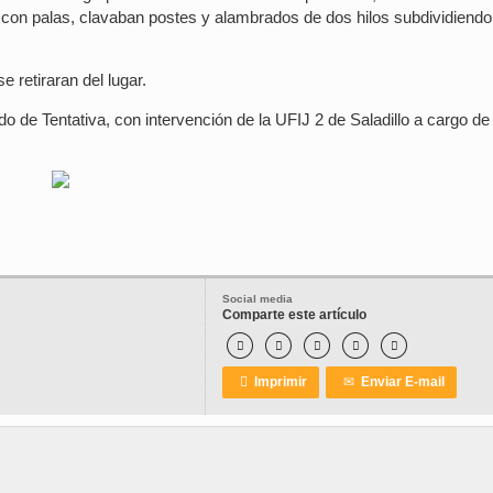
on palas, clavaban postes y alambrados de dos hilos subdividiendo
e retiraran del lugar.
 de Tentativa, con intervención de la UFIJ 2 de Saladillo a cargo de 
Social media
Comparte este artículo






Imprimir
✉
Enviar E-mail