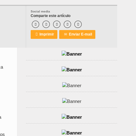
Social media
Comparte este artículo






Imprimir
✉
Enviar E-mail
ca
a
tos