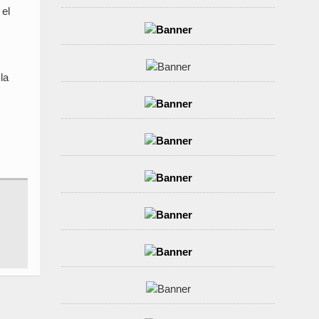
 el
la