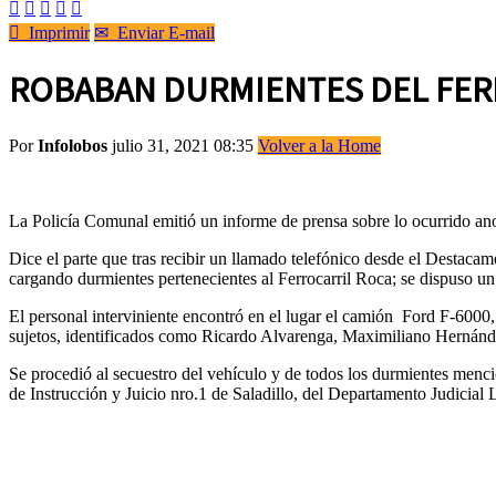






Imprimir
✉
Enviar E-mail
ROBABAN DURMIENTES DEL FERR
Por
Infolobos
julio 31, 2021 08:35
Volver a la Home
La Policía Comunal emitió un informe de prensa sobre lo ocurrido ano
Dice el parte que tras recibir un llamado telefónico desde el Destaca
cargando durmientes pertenecientes al Ferrocarril Roca; se dispuso u
El personal interviniente encontró en el lugar el camión Ford F-6000,
sujetos, identificados como Ricardo Alvarenga, Maximiliano Hernán
Se procedió al secuestro del vehículo y de todos los durmientes mencio
de Instrucción y Juicio nro.1 de Saladillo, del Departamento Judicial L