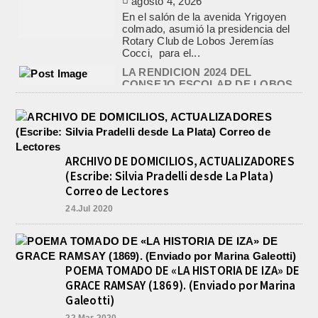
agosto 4, 2026
En el salón de la avenida Yrigoyen
colmado, asumió la presidencia del
Rotary Club de Lobos Jeremías
Cocci, para el...
LA RENDICION 2024 DEL
CONSEJO ESCOLAR DE LOBOS
APROBADA POR EL TRIBUNAL
DE CUENTAS BONAERENSE
agosto 3, 2026
El Tribunal de Cuentas de la Provincia
de Buenos Aires aprobó formalmente
ARCHIVO DE DOMICILIOS, ACTUALIZADORES
la rendición de cuentas
(Escribe: Silvia Pradelli desde La Plata)
correspondiente al Ejercicio 2024,...
Correo de Lectores
PRE-FEDERAL MASCULINO DE
BASQUET EN CADETES:
24.Jul 2020
ATHLETIC JUEGA EL
TRIANGULAR FINAL
agosto 6, 2026
Por el torneo Pre-federal de Básquet,
POEMA TOMADO DE «LA HISTORIA DE IZA» DE
el equipo de Cadetes de Athletic, logró
GRACE RAMSAY (1869). (Enviado por Marina
un resonante triunfo ante Morón, y
Galeotti)
se...