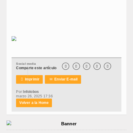
Social media





Comparte este artículo

Imprimir
✉
Enviar E-mail
Por
Infolobos
marzo 26, 2025 17:36
Volver a la Home