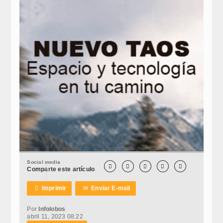
Social media





Comparte este artículo

Imprimir
✉
Enviar E-mail
Por
Infolobos
abril 11, 2023 08:22