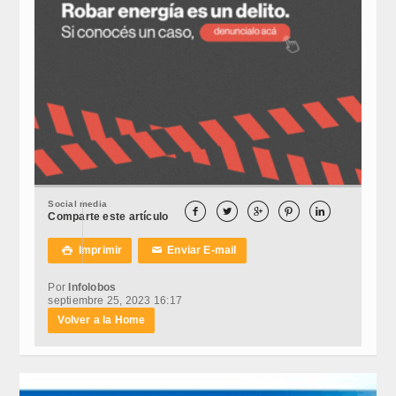
Social media





Comparte este artículo
Imprimir
Enviar E-mail

✉
Por
Infolobos
septiembre 25, 2023 16:17
Volver a la Home