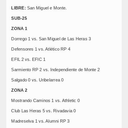
LIBRE:
San Miguel e Monte.
SUB-25
ZONA 1
Dorrego 1 vs. San Miguel de Las Heras 3
Defensores 1 vs. Atlético RP 4
EFIL 2 vs. EFIC 1
Sarmiento RP 2 vs. Independiente de Monte 2
Salgado 0 vs. Uribelarrea 0
ZONA 2
Mostrando Caminos 1 vs. Athletic 0
Club Las Heras 5 vs. Rivadavia 0
Madreselva 1 vs. Alumni RP 3