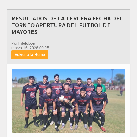
RESULTADOS DE LA TERCERA FECHA DEL
TORNEO APERTURA DEL FUTBOL DE
MAYORES
Por
Infolobos
marzo 16, 2026 00:05
Volver a la Home