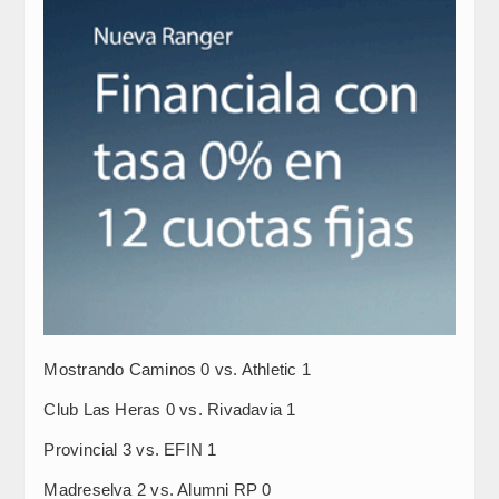
Mostrando Caminos 0 vs. Athletic 1
Club Las Heras 0 vs. Rivadavia 1
Provincial 3 vs. EFIN 1
Madreselva 2 vs. Alumni RP 0