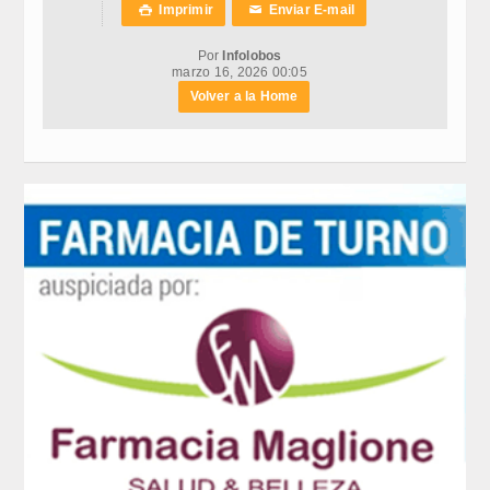
Imprimir
Enviar E-mail

✉
Por
Infolobos
marzo 16, 2026 00:05
Volver a la Home