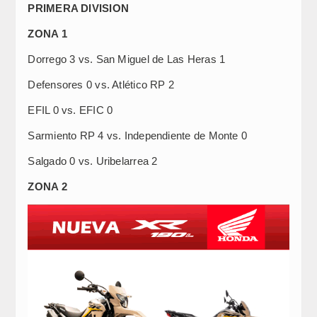
PRIMERA DIVISION
ZONA 1
Dorrego 3 vs. San Miguel de Las Heras 1
Defensores 0 vs. Atlético RP 2
EFIL 0 vs. EFIC 0
Sarmiento RP 4 vs. Independiente de Monte 0
Salgado 0 vs. Uribelarrea 2
ZONA 2