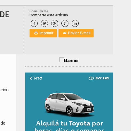
 DE
Social media
Comparte este artículo





Imprimir
Enviar E-mail

✉
.
ación
 de