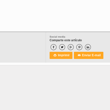
Social media
Comparte este artículo





Imprimir
Enviar E-mail

✉