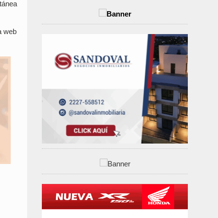
ntánea
na web