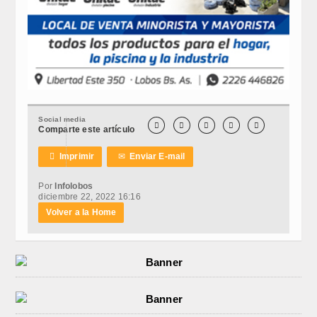
Social media





Comparte este artículo

Imprimir
✉
Enviar E-mail
Por
Infolobos
diciembre 22, 2022 16:16
Volver a la Home