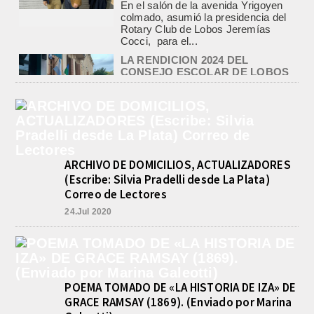
El Tribunal de Cuentas de la Provincia
de Buenos Aires aprobó formalmente
la rendición de cuentas
correspondiente al Ejercicio 2024,...
PRE-FEDERAL MASCULINO DE
BASQUET EN CADETES:
ATHLETIC JUEGA EL
TRIANGULAR FINAL
agosto 6, 2026
Por el torneo Pre-federal de Básquet,
el equipo de Cadetes de Athletic, logró
un resonante triunfo ante Morón, y
ARCHIVO DE DOMICILIOS, ACTUALIZADORES
se...
(Escribe: Silvia Pradelli desde La Plata)
INFORME DE DEFENSA CIVIL
Correo de Lectores
LOBOS, COLABORACION EN LA
BUSQUEDA DE UNA PERSONA EN
24.Jul 2020
EL ARROYO SALADILLO
agosto 5, 2026
En las primeras horas de la tarde del
martes, el Intendente Jorge
Etcheverry recibió, por parte de su
POEMA TOMADO DE «LA HISTORIA DE IZA» DE
par de...
GRACE RAMSAY (1869). (Enviado por Marina